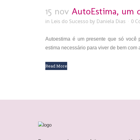
15 nov
AutoEstima, um q
in
Leis do Sucesso
by
Daniela Dias
0 
Autoestima é um presente que só você p
estima necessário para viver de bem com a
Read More