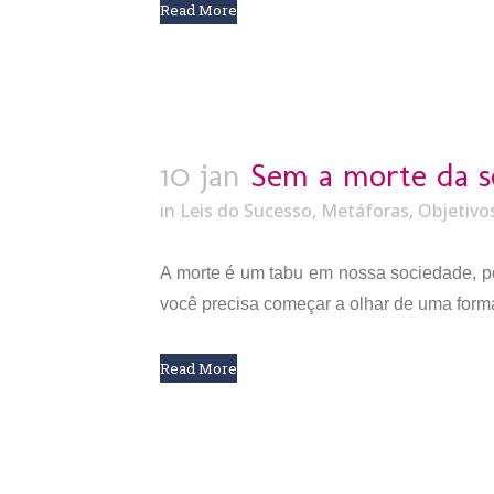
Read More
10 jan
Sem a morte da se
in
Leis do Sucesso
,
Metáforas
,
Objetivo
A morte é um tabu em nossa sociedade, po
você precisa começar a olhar de uma forma 
Read More