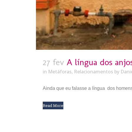
27 fev
A língua dos anjo
in
Metáforas
,
Relacionamentos
by
Dani
Ainda que eu falasse a língua dos homens,
Read More