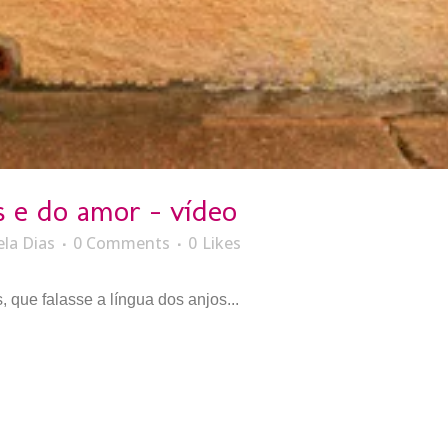
s e do amor – vídeo
ela Dias
0 Comments
0
Likes
 que falasse a língua dos anjos...